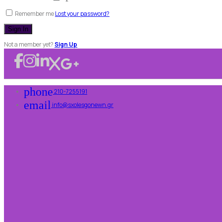
Remember me
Lost your password?
Not a member yet?
Sign Up
phone
210-7255191
email
info@sxolesgonewn.gr