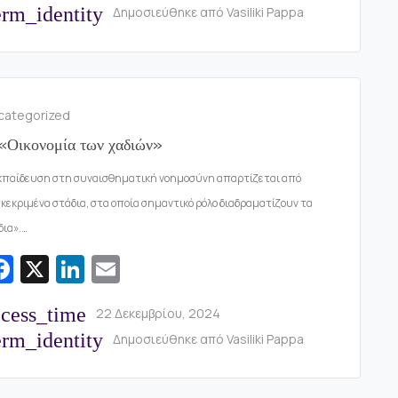
rm_identity
Δημοσιεύθηκε από
Vasiliki Pappa
b
e
l
o
dI
o
n
k
categorized
«Οικονομία των χαδιών»
κπαίδευση στη συναισθηματική νοημοσύνη απαρτίζεται από
κεκριμένα στάδια, στα οποία σημαντικό ρόλο διαδραματίζουν τα
δια».…
Fa
X
Li
E
c
n
m
ccess_time
22 Δεκεμβρίου, 2024
e
k
ai
rm_identity
Δημοσιεύθηκε από
Vasiliki Pappa
b
e
l
o
dI