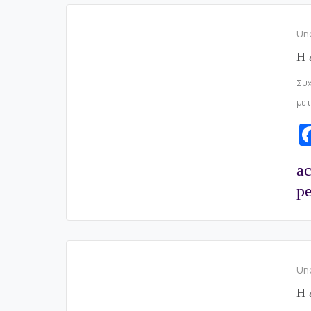
Un
Η 
Συχ
μετ
a
pe
Un
Η 