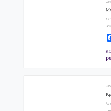
Un
Μo
Στη
μον
a
pe
Un
Κρ
Αν 
στο