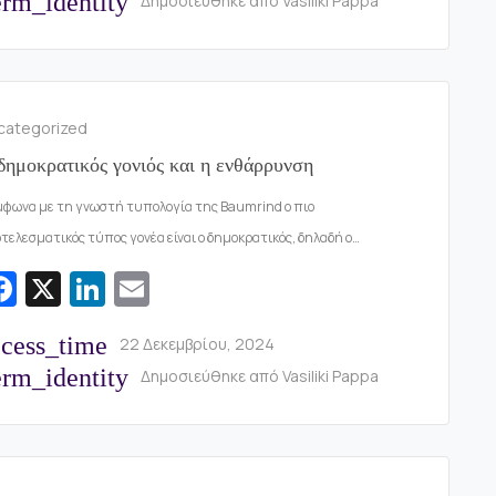
rm_identity
Δημοσιεύθηκε από
Vasiliki Pappa
b
e
l
o
dI
o
n
k
categorized
δημοκρατικός γονιός και η ενθάρρυνση
φωνα με τη γνωστή τυπολογία της Baumrind ο πιο
τελεσματικός τύπος γονέα είναι ο δημοκρατικός, δηλαδή ο…
Fa
X
Li
E
c
n
m
ccess_time
22 Δεκεμβρίου, 2024
e
k
ai
rm_identity
Δημοσιεύθηκε από
Vasiliki Pappa
b
e
l
o
dI
o
n