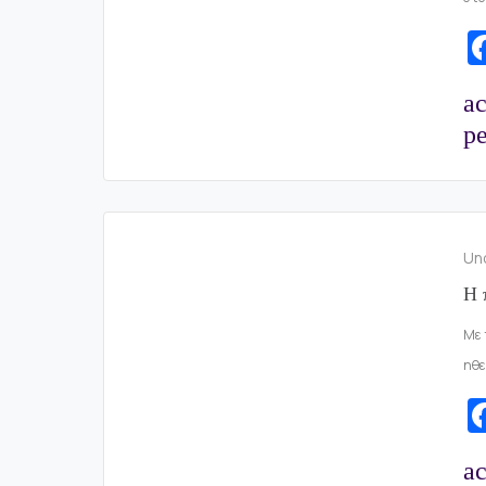
a
pe
Un
Η 
Με 
ηθε
a