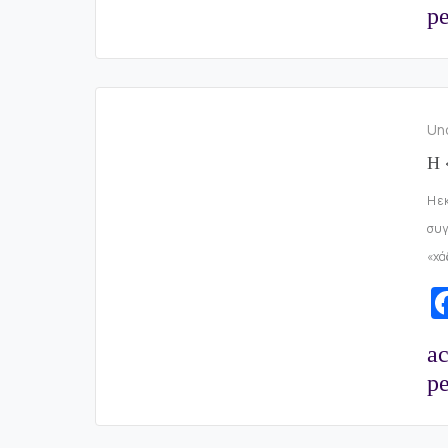
pe
Un
Η 
Η ε
συγ
«χά
a
pe