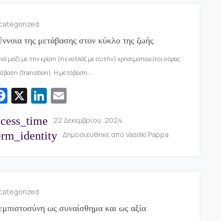
o
n
k
categorized
έννοια της μετάβασης στον κύκλο της ζωής
νά μαζί με την κρίση (ή εναλλάξ με αυτήν) χρησιμοποιείται ο όρος
άβαση (transition). Η μετάβαση…
Fa
X
Li
E
c
n
m
ccess_time
22 Δεκεμβρίου, 2024
e
k
ai
rm_identity
Δημοσιεύθηκε από
Vasiliki Pappa
b
e
l
o
dI
o
n
k
categorized
εμπιστοσύνη ως συναίσθημα και ως αξία