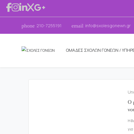
phone
210-7255191
email
info@sxolesgonewn.gr
ΟΜΑΔΕΣ ΣΧΟΛΩΝ ΓΟΝΕΩΝ / ΥΠΗΡΕ
Un
Ο 
νο
Η δ
για