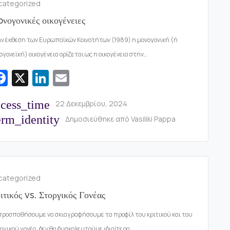
k
categorized
νογονικές οικογένειες
ν έκθεση των Ευρωπαϊκών Κοινοτήτων (1989) η μονογονική (ή
ογονεϊκή) οικογένεια ορίζεται ως η οικογένεια στην…
Fa
X
Li
E
c
n
m
ccess_time
22 Δεκεμβρίου, 2024
e
k
ai
rm_identity
Δημοσιεύθηκε από
Vasiliki Pappa
b
e
l
o
dI
o
n
k
categorized
ιτικός vs. Στοργικός Γονέας
προσπαθήσουμε να σκιαγραφήσουμε τα προφίλ του κριτικού και του
ργικού γονέα, δεν θα δυσκολευτούμε ιδιαίτερα.…