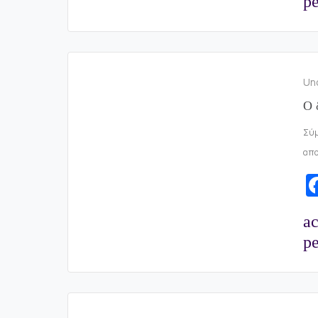
pe
Un
Ο 
Σύμ
απο
a
pe