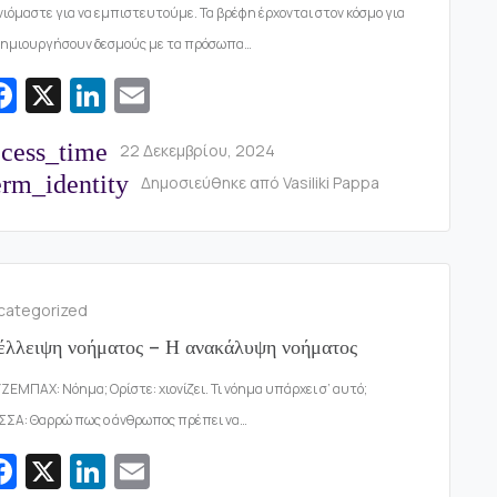
νιόμαστε για να εμπιστευτούμε. Τα βρέφη έρχονται στον κόσμο για
δημιουργήσουν δεσμούς με τα πρόσωπα…
Fa
X
Li
E
c
n
m
ccess_time
22 Δεκεμβρίου, 2024
e
k
ai
rm_identity
Δημοσιεύθηκε από
Vasiliki Pappa
b
e
l
o
dI
o
n
k
categorized
έλλειψη νοήματος – Η ανακάλυψη νοήματος
ΖΕΜΠΑΧ: Νόημα; Ορίστε: χιονίζει. Τι νόημα υπάρχει σ’ αυτό;
ΣΑ: Θαρρώ πως ο άνθρωπος πρέπει να…
Fa
X
Li
E