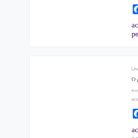
a
pe
Un
Ο 
Η π
κατ
a