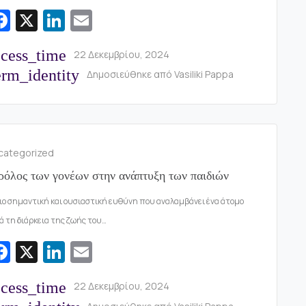
Fa
X
Li
E
c
n
m
ccess_time
22 Δεκεμβρίου, 2024
e
k
ai
rm_identity
Δημοσιεύθηκε από
Vasiliki Pappa
b
e
l
o
dI
o
n
k
categorized
ρόλος των γονέων στην ανάπτυξη των παιδιών
ιο σημαντική και ουσιαστική ευθύνη που αναλαμβάνει ένα άτομο
ά τη διάρκεια της ζωής του…
Fa
X
Li
E
c
n
m
ccess_time
22 Δεκεμβρίου, 2024
e
k
ai