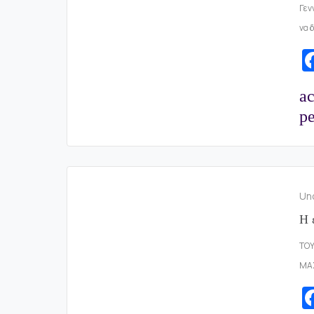
Γεν
να 
a
pe
Un
Η 
ΤΟΥ
ΜΑΣ