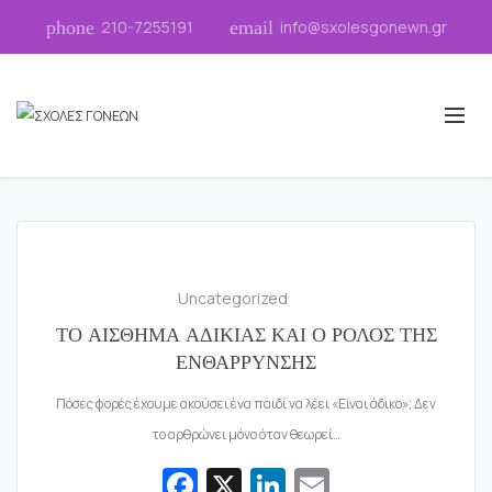
phone
210-7255191
email
info@sxolesgonewn.gr
Uncategorized
ΤΟ ΑΙΣΘΗΜΑ ΑΔΙΚΙΑΣ ΚΑΙ Ο ΡΟΛΟΣ ΤΗΣ
ΕΝΘΑΡΡΥΝΣΗΣ
Πόσες φορές έχουμε ακούσει ένα παιδί να λέει «Είναι άδικο»; Δεν
το αρθρώνει μόνο όταν θεωρεί…
Fa
X
Li
E