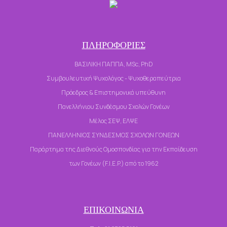
ΠΛΗΡΟΦΟΡΙΕΣ
ΒΑΣΙΛΙΚΗ ΠΑΠΠΑ, MSc, PhD
Συμβουλευτική Ψυχολόγος - Ψυχοθεραπεύτρια
Πρόεδρος & Επιστημονικά υπεύθυνη
Πανελλήνιου Συνδέσμου Σχολών Γονέων
Μέλος ΣΕΨ, ΕΛΨΕ
ΠΑΝΕΛΛΗΝΙΟΣ ΣΥΝΔΕΣΜΟΣ ΣΧΟΛΩΝ ΓΟΝΕΩΝ
Παράρτημα της Διεθνούς Ομοσπονδίας για την Εκπαίδευση
των Γονέων (F.I.E.P.) από το 1962
ΕΠΙΚΟΙΝΩΝΙΑ