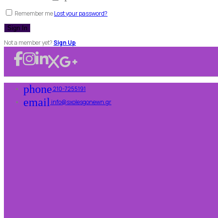
Remember me
Lost your password?
Not a member yet?
Sign Up
phone
210-7255191
email
info@sxolesgonewn.gr