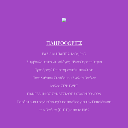
ΠΛΗΡΟΦΟΡΙΕΣ
ΒΑΣΙΛΙΚΗ ΠΑΠΠΑ, MSc, PhD
Συμβουλευτική Ψυχολόγος - Ψυχοθεραπεύτρια
Πρόεδρος & Επιστημονικά υπεύθυνη
Πανελλήνιου Συνδέσμου Σχολών Γονέων
Μέλος ΣΕΨ, ΕΛΨΕ
ΠΑΝΕΛΛΗΝΙΟΣ ΣΥΝΔΕΣΜΟΣ ΣΧΟΛΩΝ ΓΟΝΕΩΝ
Παράρτημα της Διεθνούς Ομοσπονδίας για την Εκπαίδευση
των Γονέων (F.I.E.P.) από το 1962