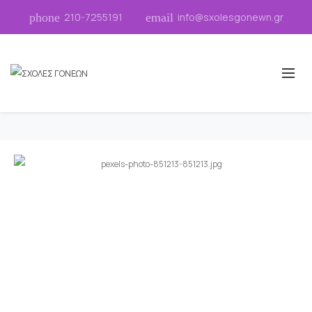
phone
210-7255191
email
info@sxolesgonewn.gr