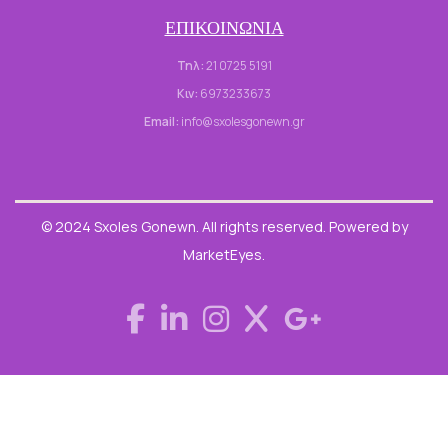
ΕΠΙΚΟΙΝΩΝΙΑ
Τηλ:
21 0725 5191
Κιν:
6973233673
Email:
info@sxolesgonewn.gr
© 2024 Sxoles Gonewn. All rights reserved. Powered by
MarketEyes.