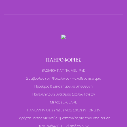
k
ΠΛΗΡΟΦΟΡΙΕΣ
ΒΑΣΙΛΙΚΗ ΠΑΠΠΑ, MSc, PhD
Συμβουλευτική Ψυχολόγος - Ψυχοθεραπεύτρια
Πρόεδρος & Επιστημονικά υπεύθυνη
Πανελλήνιου Συνδέσμου Σχολών Γονέων
Μέλος ΣΕΨ, ΕΛΨΕ
ΠΑΝΕΛΛΗΝΙΟΣ ΣΥΝΔΕΣΜΟΣ ΣΧΟΛΩΝ ΓΟΝΕΩΝ
Παράρτημα της Διεθνούς Ομοσπονδίας για την Εκπαίδευση
των Γονέων (F.I.E.P.) από το 1962