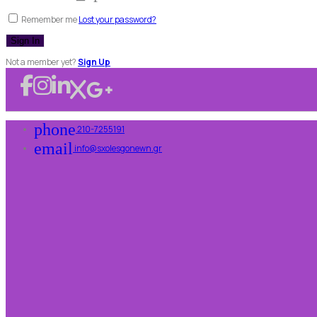
Remember me
Lost your password?
Not a member yet?
Sign Up
phone
210-7255191
email
info@sxolesgonewn.gr